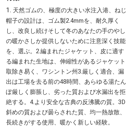
1. 
天然ゴムの、極度の大きい水注入港、ねじ
帽子の設計は、ゴム製2.4mmを、耐久厚く
し、改良し続けそして冬のあなたの手のやし
の暖かさしか提供しないために注意深く技能
を、選ぶ。2.編まれたジャケット、皮に適す
る編まれた生地は、伸縮性があるジャケット
取除き易く、ワシントン州3.厳しく適合、漏
出は工場を去る前の48時間、あらゆる湯たん
ぽ厳しく膨脹し、劣った質および水漏出を拒
絶する。4.より安全な古典の反沸騰の質。3D
斜めの質および曇らされた質、均一熱放散、
長続きがする使用、暖かく新しい経験。