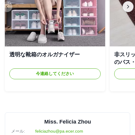
透明な靴箱のオルガナイザー
非スリ
のバス
今連絡してください
Miss. Felicia Zhou
メール:
feliciazhou@pa.ecer.com