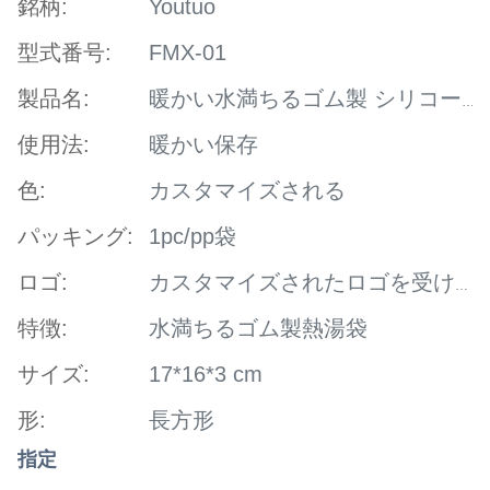
銘柄:
Youtuo
型式番号:
FMX-01
製品名:
暖かい水満ちるゴム製 シリコーンの湯たんぽ袋熱い熱パック
使用法:
暖かい保存
色:
カスタマイズされる
パッキング:
1pc/pp袋
ロゴ:
カスタマイズされたロゴを受け入れなさい
特徴:
水満ちるゴム製熱湯袋
サイズ:
17*16*3 cm
形:
長方形
指定