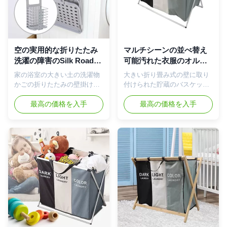
濯袋を運ぶこと容易にはず
いる、折ることができ非常に
し、させること容易なヴェル
安定し、運ぶことは容易であ
クロ革紐を運ぶ。 このの洗濯
る。、非常に耐久私達の寝
をを洗濯物入れ維持する-止め
室、洗濯室、アパートおよび
金が付いている網のドロース
他の場所の使用のために適し
空の実用的な折りたたみ
マルチシーンの並べ替え
トリングの上は洗濯を積み、
た。 特徴 3つのセクション大
洗濯の障害のSilk Road
可能汚れた衣服のオルガ
どこでも洗濯室で落ちないで
容量の洗濯物入れ-袋に衣類を
Enterpriseの壁に取り付
ナイザー、超軽量の3つの
家の浴室の大きい土の洗濯物
大きい折り畳み式の壁に取り
運ぶのを助ける。 耐久および
落とすと同時に3つのセクショ
けられた耐久財
バスケットの洗濯の障害
かごの折りたたみの壁掛けの
付けられた貯蔵のバスケット
軽量-取り外し可能から設計さ
ン洗濯の障害、従ってあなた
プラスチック洗濯物入れ 製品
の洗濯物かごの洗濯箱 特徴: 3
れていて...
に...
の説明 これは固定のための透
最高の価格を入手
つのセクション大容量の洗濯
最高の価格を入手
明な非印のホックが付いてい
物入れ-袋に衣類を落とすと同
る壁で掛けることができる折
時に3つのセクション洗濯の障
り畳み式の掛かる洗濯物入れ
害、従ってあなたにあなたの
である。この小さいバスケッ
暗闇、ライトからの色を分類
トにあらゆる場所に容易に動
できる分けられる。各洗濯袋
かすことができる小さいハン
は洗濯の2つの標準サイズの負
ドルの設計がある。それは
荷に遅れることができる。よ
寮、寝室、洗濯室、実用的な
り安定した、容易なこの折り
部屋、等で使用される。非常
たたみ洗濯物入れは-置き、洗
に実用的、運ぶことは容易で
濯袋を運ぶこと容易にはず
ある。それは非常に流行様式
し、させること容易なヴェル
の折り畳み式の洗濯物入れの
クロ革紐を運ぶ。 このの洗濯