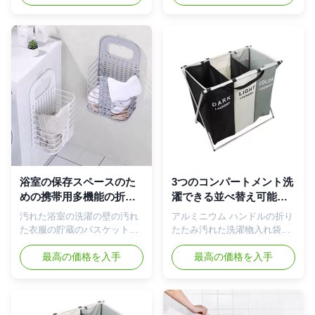
び整頓された保つ店の衣服;洗
質的なしっかりした構造の】
濯の店に汚れた衣服を集める
耐久PP材料、無毒な割れる臭
のに使用しなさい;衣服、ソッ
い無し自由なBPA。多数の使
クス、雑貨等のための収納箱
用のための非問題。反圧力お
利点: 1. あなたのスペース節
よびanti-aging、よりよい靭性
約-使用中ときの、汚れた戸棚
は形からないし、容易に傷つ
の貯蔵のために容易にきっか
かない。 【の快適なハンドル
り折る洗濯物入れ;2. 耐久およ
及び方法様式の】 ハンドルの
び軽量-取り外し可能から設計
設計、の洗濯の障害洗浄日の
されていておよびアルミニウ
物理的な緊張なしで屋外の使
ム フレームおよび耐久の物質
用のために、運ぶために1つの
的な袋をあなたの寝室、洗濯
場所から別のもののそれにバ
室または浴室の頻繁な使用の
スケットを動かすことは便利
ための軽量のまだ耐久である
である方法および丈夫であ
浴室の保存スペースのた
3つのコンパートメント洗
ために組み立てるため;3. 取り
る。家の装飾様式のために適
めの携帯用多機能の折り
濯できる並べ替え可能オ
外し可能なヴェルクロ革紐-袋
した簡単なモダンなデザイ
たたみ壁の洗濯の障害
ックスフォードの布が付
汚れた浴室の洗濯の壁の汚れ
アルミニウム ハンドルの折り
はハンドルで造られる洗濯室
ン。 【の折りたたみ洗濯の障
いている通気性の分けら
た衣服の貯蔵のバスケットを
たたみ汚れた洗濯物入れ袋コ
に容易にそう全体...
害の】 容易な組み立て。折り
れた洗濯の障害
洗濯物入れ 製品の機能: 家の
ンパートメント洗濯物入れ 製
畳...
きれい及び整頓された保つ店
最高の価格を入手
品の機能: 家のきれい及び整
最高の価格を入手
の衣服;洗濯の店に汚れた衣服
頓された保つ店の衣服;洗濯の
を集めるのに使用しなさい;衣
店に汚れた衣服を集めるのに
服、ソックス、雑貨等のため
使用しなさい;衣服、ソック
の収納箱。 利点: 1. あなたの
ス、雑貨等のための収納箱。