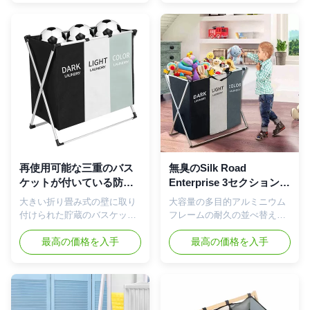
か。完全なサイ
ション洗濯の障害、従ってあ
ズ:60*41*55CM、高く、細い
なたにあなたの暗闇、ライト
洗濯の障害はだけでなく、ス
からの色を分類できる分けら
ペース救うが、高められた設
れる。 より安定した、容易な
計は汚れた衣服により多くの
この折りたたみ洗濯物入れは
容量を提供する。 軽く、暗い
運ぶ-上の6本の革紐は安定性
分離器-私達は異なった印刷物
のためによい。ヴェルクロは
が付いている2パックの洗濯物
置き、洗濯袋を運ぶこと容易
入れを提供する:軽くおよび暗
にはずし、させること容易紐
いです。色であなたの時間を
で縛る。女の子及び男の子の
節約するあなたの衣服を分け
ための大学寮部屋の要素の首
ることができる。また染めら
長の使用。 このの洗濯をを洗
れた軽い衣類を2パックの障害
濯物入れ維持する-止め金が付
再使用可能な三重のバス
無臭のSilk Road
高める収蔵可能量をもはや心
いている網のドローストリン
ケットが付いている防水
Enterprise 3セクション洗
配する必要がない。 及び
グの上は洗濯を積み、どこで
丈夫な折りたたみ洗濯の
濯の戦闘状況表示板、軽
大きい折り畳み式の壁に取り
大容量の多目的アルミニウム
CALLAPSIBLEの障害立ちな
も洗濯室で落ちないで運ぶの
障害
量の汚れた洗濯物入れ
付けられた貯蔵のバスケット
フレームの耐久の並べ替え可
さい- 4本の強い生地の棒は洗
を助ける。 耐久および軽量-
の洗濯物かごの洗濯箱 特徴: 3
能洗濯の障害 1つの効果的に
濯物入れ...
取り外し可能...
つのセクション大容量の洗濯
最高の価格を入手
耐久のオックスフォードの生
最高の価格を入手
物入れ-袋に衣類を落とすと同
地材料はガ、湿気およびべと
時に3つのセクション洗濯の障
病からの保護のために塵を防
害、従ってあなたにあなたの
ぐために、完成する。きれい
暗闇、ライトからの色を分類
になること容易。貯蔵のバス
できる分けられる。各洗濯袋
ケットを乾燥させておき、換