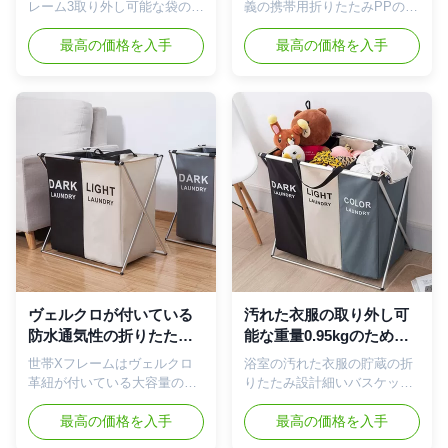
取り外し可能な布を形づ
の洗濯の障害
レーム3取り外し可能な袋の洗
義の携帯用折りたたみPPのプ
ける
濯物入れ あなたの洗濯をする
ラスチック掛かる洗濯の障害
ことはいままで決してこの楽
最高の価格を入手
折り畳み式の掛かる洗濯物入
最高の価格を入手
および便利ではなかった。私
れこの掛かる洗濯物入れを使
達のX-Frameのタケ洗濯の選
用して確かに便利を持って来
別機はあなたの障害に汚れた
ることができる。さらに、そ
洗濯を入れると同時に3つの袋
れに折り畳み式の特徴がある
コンパートメントとのあなた
従って使用中場合のそれを容
のための仕事をあなたの暗
易に保つことができる。バス
く、敏感で、軽い項目を分類
ケットのあなたの汚れた衣服
するする。3つの格子によって
を保つことはあなたの家をき
印を付けられる「暗闇、ライ
れい、組織されるようにして
トおよび色によって」、洗濯
重要である。あなたの家を組
はもっと簡単にされる。各袋
織するためにそれに習慣をし
の取り外し可能なハンドル棒
なさいそうすればきたない家
はhassle freeつかみ、行くこ
を見ることの圧力を持ってい
とを可能にする。それは家
ることからのあなた自身を取
ヴェルクロが付いている
汚れた衣服の取り外し可
族、子供、または個々の使用
り除くことができる。若い年
防水通気性の折りたたみ
能な重量0.95kgのための
のために完全である。ギフト
齢であなたの子供に端正であ
洗濯の障害はスペース節
並べ替え可能折り畳み式
世帯Xフレームはヴェルクロ
浴室の汚れた衣服の貯蔵の折
としてまたはあなた自身の使
ることのそして順序で価値を
約を紐で縛る
の三重の洗濯物入れ
革紐が付いている大容量の洗
りたたみ設計細いバスケット
用のための、私達のX...
教えなさい。これは育つと同
濯の障害を畳む 細い設計及び
の洗濯の障害 3つのセクショ
時に彼らが学ぶ必要がある...
大容量-まだ余りに小さいスペ
最高の価格を入手
ン大容量の洗濯物入れ-袋に衣
最高の価格を入手
ースについて心配している
類を落とすと同時に3つのセク