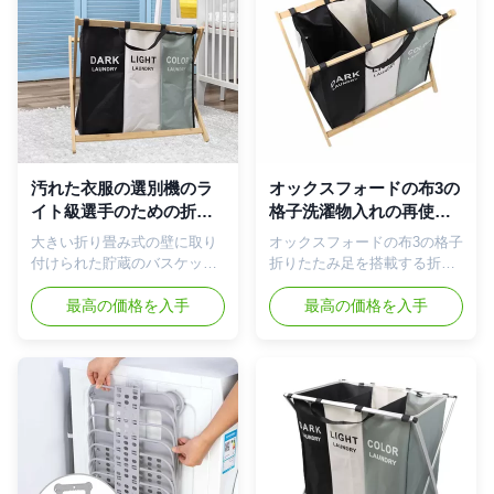
は洗濯の2つの標準サイズの負
気し、そして細菌の育成を避
荷に遅れることができる。よ
けなさい。 2の6枚の使用カー
り安定した、容易なこの折り
ドが付いている洗濯の障害。
たたみ洗濯物入れは-置き、洗
洗濯物入れはあなたの選択に
濯袋を運ぶこと容易にはず
よってそれかのどんな親切な
し、させること容易なヴェル
衣服使用することができる。
クロ革紐を運ぶ。 このの洗濯
問題無し寝室または洗面所の
をを洗濯物入れ維持する-止め
洗濯のオルガナイザー。手書
金が付いている網のドロース
きの注目のために適したまた
汚れた衣服の選別機のラ
オックスフォードの布3の
トリングの上は洗濯を積み、
ポリ塩化ビニールのポケッ
イト級選手のための折り
格子洗濯物入れの再使用
どこでも洗濯室で落ちないで
ト。それは私達の家族の健康
畳み式の通気性の折りた
可能なEcoの友好的な重
大きい折り畳み式の壁に取り
オックスフォードの布3の格子
運ぶのを助ける。 耐久および
を保護できる（赤ん坊の衣服
たみ洗濯の障害
量2.05kgのスペース節約
付けられた貯蔵のバスケット
折りたたみ足を搭載する折る
軽量-取り外し可能から設計さ
は単独で洗浄したにちがいな
の洗濯物かごの洗濯箱 特徴: 3
掛かるバスケットの洗濯の汚
れていて...
い）。そして私達のお金...
つのセクション大容量の洗濯
最高の価格を入手
れた衣服 製品の説明 これは
最高の価格を入手
物入れ-袋に衣類を落とすと同
衣服を貯えるための容器であ
時に3つのセクション洗濯の障
る。それがあれば、私達の汚
害、従ってあなたにあなたの
れた洗濯物かごに3つのセクシ
暗闇、ライトからの色を分類
ョン（3つの格子）があるので
できる分けられる。各洗濯袋
あなたの汚れた衣服を貯え、
は洗濯の2つの標準サイズの負
便利に分類できる。そして重
荷に遅れることができる。よ
量はたった2.05 kgである、材
り安定した、容易なこの折り
料はオックスフォード
たたみ洗濯物入れは-置き、洗
Cloth+Bamboo木から成って