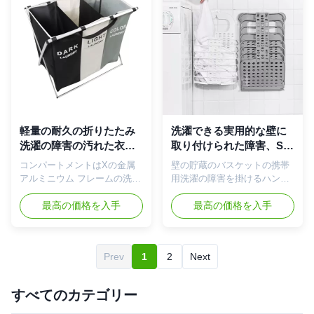
スペース節約-使用中ときの、
利点: 1. あなたのスペース節
汚れた戸棚の貯蔵のために容
約-使用中ときの、汚れた戸棚
易にきっかり折る洗濯物入
の貯蔵のために容易にきっか
れ;2. 耐久および軽量-取り外
り折る洗濯物入れ;2. 耐久およ
し可能から設計されていてお
び軽量-取り外し可能から設計
よびアルミニウム フレームお
されていておよびアルミニウ
よび耐久の物質的な袋をあな
ム フレームおよび耐久の物質
たの寝室、洗濯室または浴室
的な袋をあなたの寝室、洗濯
の頻繁な使用のための軽量の
室または浴室の頻繁な使用の
まだ耐久であるために組み立
ための軽量のまだ耐久である
軽量の耐久の折りたたみ
洗濯できる実用的な壁に
てるため;3. 取り外し可能なヴ
ために組み立てるため;3. 取り
洗濯の障害の汚れた衣服3
取り付けられた障害、Silk
ェルクロ革紐-袋はハンドルで
外し可能なヴェルクロ革紐-袋
セクションODM
Road Enterpriseの携帯用
コンパートメントはXの金属
壁の貯蔵のバスケットの携帯
造られる洗濯室に容易にそう
はハンドルで造られる洗濯室
掛かる洗濯物入れ
アルミニウム フレームの洗濯
用洗濯の障害を掛けるハンド
全体の障害を強く引く必...
に容易にそう全体の...
物入れの汚れた衣服を妨げる
ルと壁に取り付けられた折り
製品の機能: 家のきれい及び
最高の価格を入手
たたみ洗濯物入れ 変えられ、
最高の価格を入手
整頓された保つ店の衣服;洗濯
きれい、衛生学ですために、
の店に汚れた衣服を集めるの
または子供がおもちゃを貯え
に使用しなさい;衣服、ソック
るための家具を組織するのを
Prev
1
2
Next
ス、雑貨等のための収納箱。
助けるように汚れた洗濯物か
利点: 1. あなたのスペース節
ごが衣服を貯えるのに使用さ
約-使用中ときの、汚れた戸棚
れている。それは簡単、便
すべてのカテゴリー
の貯蔵のために容易にきっか
利、折り畳み式で、スペース
り折る洗濯物入れ;2. 耐久およ
を節約する。汚れた洗濯物か