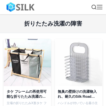
折りたたみ洗濯の障害
タケ フレームの再使用可
無臭の壁掛けの洗濯物入
能な折りたたみ洗濯の障
れ、耐久のSilk Road
害Xはオックスフォードの
Enterpriseの折り畳み式
立場の折りたたみX形タケ フ
ハンドルが付いている最小主