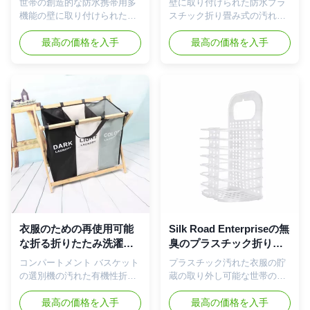
世帯の創造的な防水携帯用多
壁に取り付けられた防水プラ
ば易い置き易く、出発しのヴ
何を最もよいものである。テ
ル
ペース節約
機能の壁に取り付けられた洗
スチック折り畳み式の汚れた
ェルクロとまた取り外し可...
ーブルの鉄のX-FRAME黒い絵
濯物入れ 【の物質的な】耐久
洗濯物入れを洗濯物入れ 特
画によってデラックス...
PPの材料、臭い無し、割れる
最高の価格を入手
徴: 【の環境友好的で及び物
最高の価格を入手
こと。多数の使用のための非
質的なしっかりした構造の】
問題。反圧力およびanti-
耐久PP材料、無毒な割れる臭
aging、よりよい靭性は形から
い無し自由なBPA。多数の使
ないし、容易に傷つかない。
用のための非問題。反圧力お
大型【の大容量の】: 運送の
よびanti-aging、よりよい靭性
ために便利な大きい家族の使
は形からないし、容易に傷つ
用のためにその間完全な
かない。 【の快適なハンドル
28*17*47 cm非常に 【の折り
及び方法様式の】 ハンドルの
たたみ洗濯物入れの壁の】は
設計、の洗濯の障害洗浄日の
この洗濯物入れの折り畳み式
物理的な緊張なしで屋外の使
の設計使用中ときの旅行か家
用のために、運ぶために1つの
の貯蔵にとって理想的で、ス
場所から別のもののそれにバ
ペースを節約するために折る
スケットを動かすことは便利
ことができる。大学寮、キャ
である方法および丈夫であ
衣服のための再使用可能
Silk Road Enterpriseの無
ンピングカー、アパート、ホ
る。家の装飾様式のために適
な折る折りたたみ洗濯の
臭のプラスチック折り畳
テルの使用、赤ん坊の養樹
した簡単なモダンなデザイ
障害は丈夫なタケ木を強
み式の洗濯物入れ、マル
コンパートメント バスケット
プラスチック汚れた衣服の貯
園、実用的な部屋およびショ
ン。 【の折りたたみ洗濯の障
打する
チシーンの壁掛けの洗濯
の選別機の汚れた有機性折り
蔵の取り外し可能な世帯の取
ッピングのために完成しなさ
害の】 容易な組み立て。折り
の障害
たたみバスケットの洗濯の障
り外し可能な洗濯物入れ 特
い。 ...
畳...
害 製品の機能: 家のきれい及
最高の価格を入手
徴: 【の環境に優しく及び物
最高の価格を入手