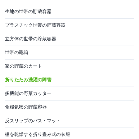
び軽量-取り外し可能から設計
ごはまた汚れた洗濯物かごと
されていておよびアルミニウ
呼ばれる。それは汚れた衣服
生地の世帯の貯蔵容器
ム フレームおよび耐久の物質
のための貯蔵として、また世
的な袋をあなたの寝室、洗濯
帯の雑貨の貯蔵の供給として
プラスチック世帯の貯蔵容器
室または浴室の頻繁な使用の
新聞、雑貨、おもちゃのよう
ための軽量のまだ耐久である
な、本等だけでなく、使用す
立方体の世帯の貯蔵容器
ために組み立てるため;3. 取り
る、ことができる。 汚れた洗
外し可能なヴェルクロ革紐-袋
濯物かごは多くの材料から成
世帯の靴箱
はハンドルで造られる洗濯室
っている。通気性であるので
に容易にそう全体...
オックスフォードの布を使用
することを推薦する。一般
家の貯蔵のカート
的...
折りたたみ洗濯の障害
多機能の野菜カッター
食糧気密の貯蔵容器
反スリップのバス・マット
棚を乾燥する折り畳み式の衣服