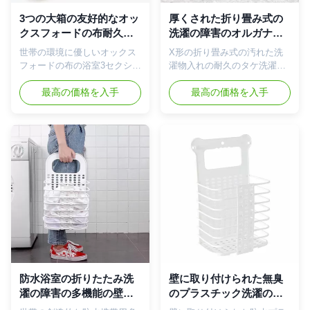
設計である。 特徴 大型【の
をを洗濯物入れ維持する-止め
大容量及び折りたたみサイズ
金が付いている網のドロース
3つの大箱の友好的なオッ
厚くされた折り畳み式の
の】バスケット容
トリングの上は洗濯を積み、
クスフォードの布耐久の
洗濯の障害のオルガナイ
量:28*17*47cmは47*28*3cm
どこでも洗濯室で落ちないで
Ecoが付いている並べ替
ザー、耐久のタケ フレー
世帯の環境に優しいオックス
X形の折り畳み式の汚れた洗
に、折ることができる。運送
運ぶのを助ける。 耐久および
え可能折りたたみ洗濯の
ムの洗濯物入れ
フォードの布の浴室3セクショ
濯物入れの耐久のタケ洗濯物
のために便利な大きい家族の
軽量-取り外し可能から設計さ
障害
ン耐久のバスケットの洗濯
入れ 何をあなたの汚れた衣服
使用のために非常...
れていて...
【3セクション大容量の】は洗
最高の価格を入手
によってすることができる
最高の価格を入手
濯の選別機の全体寸法約26.77
か。それはあなたのために不
のx 14.96のx 23.62インチで
健康ベッドのまたは戸棚のそ
ある。それは色によって分け
れを投げるためにである。多
られた衣服へ3つのセクション
分、このポータブル3の格子洗
である。 【の耐久および軽量
濯物入れはあなたのために完
の】は洗濯物入れ軽量けれど
全である。それは良質材料か
も頻繁な使用のための耐久財
ら、丈夫、耐久成っている。
である。それは取り外し可能
それはあなたのために完全に
の設計され、アルミニウム フ
働く。それは密集した、美し
レームを組み立てる。さら
い設計を特色にする。あなた
に、洗濯の障害は環境に優し
が汚れた衣服を貯えることが
い防水コーティングが塗られ
できるようにより多くのスペ
る。 【の折りたたみ及び取り
ースを提供する3格子設計。主
外し可能な】は洗濯の障害容
に汚れた衣服、おもちゃおよ
防水浴室の折りたたみ洗
壁に取り付けられた無臭
易な貯蔵のためのハンドルと
び雑貨を握ることを使用す
濯の障害の多機能の壁に
のプラスチック洗濯の障
折り畳み式であり、容易運べ
る。私達があなたに提供する
取り付けられたポータブ
害の折り畳み式の防水ス