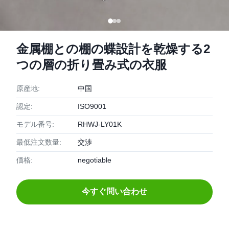
金属棚との棚の蝶設計を乾燥する2
つの層の折り畳み式の衣服
原産地:
中国
認定:
ISO9001
モデル番号:
RHWJ-LY01K
最低注文数量:
交渉
価格:
negotiable
今すぐ問い合わせ