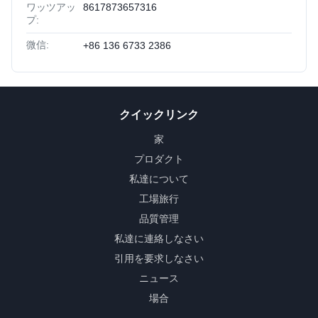
ワッツアッ
8617873657316
プ:
微信:
+86 136 6733 2386
クイックリンク
家
プロダクト
私達について
工場旅行
品質管理
私達に連絡しなさい
引用を要求しなさい
ニュース
場合