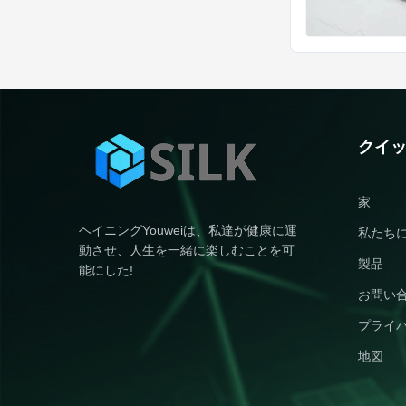
クイ
家
ヘイニングYouweiは、私達が健康に運
私たち
動させ、人生を一緒に楽しむことを可
製品
能にした!
お問い
プライ
地図