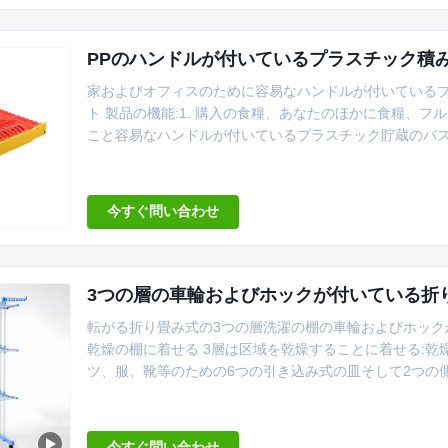
PPのハンドルが付いているプラスチック積
家およびオフィスのために容易なハンドルが付いている
ト 製品の機能:1. 購入の食糧、あなたのほかに食糧、
こと容易なハンドルが付いているプラスチック貯蔵のバ
セリング・ポイント:1. 明るく、きれいな色を使って。2
サービス:1. 利用できる見本抽出しなさい;道順序を受け入れなさい。
今すぐ問い合わせ
3つの層の車輪およびホックが付いている折
転がる折り畳み式の3つの層洗濯の棚の車輪およびホック
乾燥の棚に着せる 3層は区域を乾燥することに着せる:
ツ、服、靴等のための6つの引き込み式の皿そして2つの側
な掛かる乾燥のための2つの側面の翼の7個のホックの衣
の衣服は良質のステンレス鋼からおよび耐久のプラスチ
リオ:ハンガーは屋内か屋外の使用の...
今すぐ問い合わせ