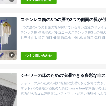
ステンレス鋼の3つの層の2つの側面の翼が
3つの層の2つの側面の翼が付いている青い洗濯のドライ
テンレス鋼 多機能のバルコニーのステンレス鋼3つの層
し売りする 指定 項目 価値 原産地 中国 地域 浙江 銘柄 Silk Road
灰色 層 4 使用法 衣服の乾燥 材料 ステンレス鋼+プラスチッ
ケージ 絵の具箱+黄色いカートン キーワード ハンガー 製品
今すぐ問い合わせ
シャワーの床のための洗濯できる多彩な非スリ
シャワーの床のための速い乾燥の洗濯できる多彩で大きい非
マット2.0の新版水湿気のためにhassle free堅木
抗力があるゴム製基盤はバス・マットが速い吸収性およ
を保障する。 特徴 ✔️Softおよびプラシ天のシュニール:
なたのフィートに慰めのギフトを特別に与えればマッサ