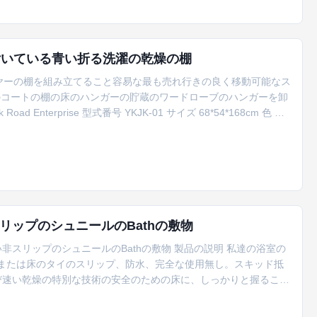
付いている青い折る洗濯の乾燥の棚
ヤーの棚を組み立てること容易な最も売れ行きの良く移動可能なス
のコートの棚の床のハンガーの貯蔵のワードローブのハンガーを卸
 Enterprise 型式番号 YKJK-01 サイズ 68*54*168cm 色 青/
ク ロゴ カスタム化を受け入れなさい MOQ 6 PC 重量 4kg パッ
の説明 ...
ップのシュニールのBathの敷物
スリップのシュニールのBathの敷物 製品の説明 私達の浴室の
張りの床または床のタイのスリップ、防水、完全な使用無し。スキッド抵
び速い乾燥の特別な技術の安全のための床に、しっかりと握ること
厚く、ビロードのようなmicrofiberのシュニールから制作されて、あ
ージの感じは家の鉱泉のオアシスに、あなたの浴室を変形させる