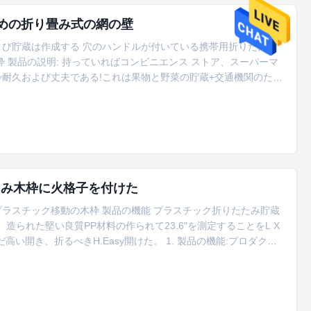
ための折り畳み式の網の壁
び貯蔵は作成する 穴のハンドルが付いている携帯用折りたたみ
 製品の説明: 持っていればコンビニエンス ストア、スーパーマ
耐久および丈夫である!これは果物と野菜の貯蔵+交通機関のため
る。それは分類および貯蔵の効率を非常に改善するスペースをとな
積み重ね可能:効率的にあなたの供給を組織しなさい!このプラスチッ
たみ木枠に火格子を付けた
ラスチック移動の木枠 製品の機能 プラスチック折りたたみ貯蔵
造られた堅い良質PP材料の作られて23.6"を測定することをL X
ただ高い開き、折るべきH.Easy開けた。 1. 製品の機能:プロダクト
スおよび交通機関の費用を救うのを助けることができる作る。救っ
強い。 2. ロゴの印刷:ほしければこのサービスを試みないため