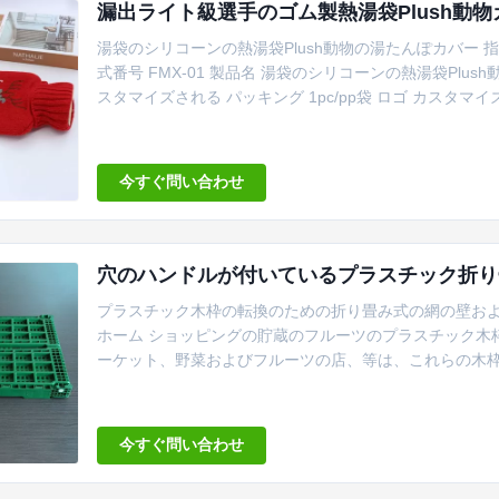
漏出ライト級選手のゴム製熱湯袋Plush動
湯袋のシリコーンの熱湯袋Plush動物の湯たんぽカバー 指定 
式番号 FMX-01 製品名 湯袋のシリコーンの熱湯袋Plush動物
スタマイズされる パッキング 1pc/pp袋 ロゴ カスタ
17*16*3 cm 形 長方形 配達 3-10幾日 湯たんぽ 
カバーが付いている長いより従来の湯たんぽはまたアイスパ
今すぐ問い合わせ
穴のハンドルが付いているプラスチック折り
プラスチック木枠の転換のための折り畳み式の網の壁およ
ホーム ショッピングの貯蔵のフルーツのプラスチック木枠
ーケット、野菜およびフルーツの店、等は、これらの木枠
の容器である。それに40Lおよび網の設計の大容量があ
いで折られ、圧縮することができる。 特徴: 1、便利に
ク木枠のインターロック・システム...
今すぐ問い合わせ