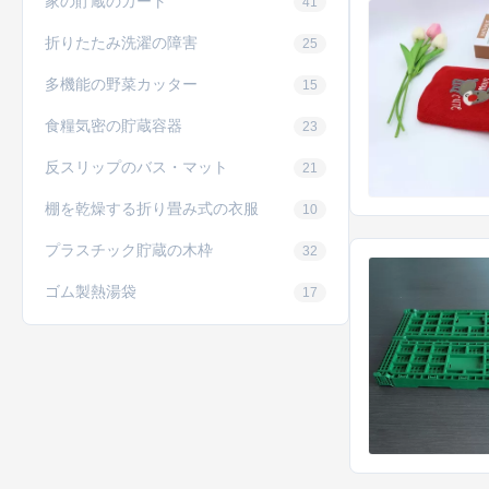
家の貯蔵のカート
41
折りたたみ洗濯の障害
25
多機能の野菜カッター
15
食糧気密の貯蔵容器
23
反スリップのバス・マット
21
棚を乾燥する折り畳み式の衣服
10
プラスチック貯蔵の木枠
32
ゴム製熱湯袋
17