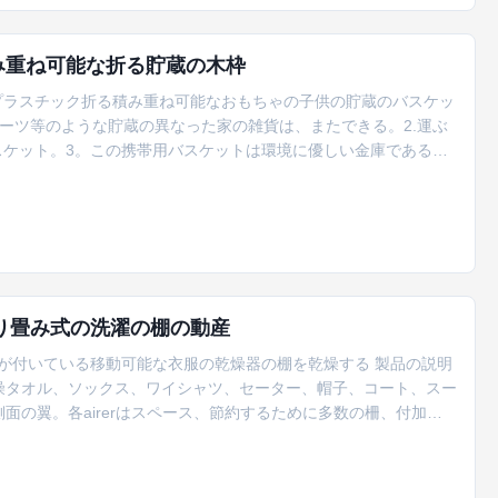
み重ね可能な折る貯蔵の木枠
プラスチック折る積み重ね可能なおもちゃの子供の貯蔵のバスケッ
フルーツ等のような貯蔵の異なった家の雑貨は、またできる。2.運ぶ
スケット。3。この携帯用バスケットは環境に優しい金庫である。
.良質および滑らかなライン。3.多目的使用のためのよりよい設計。
2. ODM&OEMはwelcome.LCL/OEM/ODM/FCLで...
り畳み式の洗濯の棚の動産
が付いている移動可能な衣服の乾燥器の棚を乾燥する 製品の説明
乾燥タオル、ソックス、ワイシャツ、セーター、帽子、コート、スー
面の翼。各airerはスペース、節約するために多数の柵、付加的
服を乾燥できる折ることができる。優れた材料:棚を乾燥する私達
ック、強い負荷軸受け容量および安定性成っている。広い適用シナ