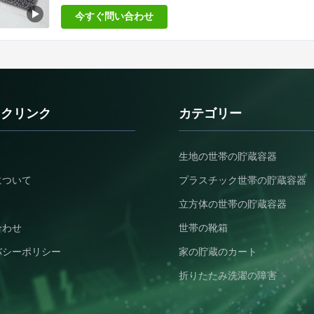
✔...
今すぐ問い合わせ
ックリンク
カテゴリー
生地の世帯の貯蔵容器
について
プラスチック世帯の貯蔵容器
立方体の世帯の貯蔵容器
合わせ
世帯の靴箱
バシーポリシー
家の貯蔵のカート
折りたたみ洗濯の障害