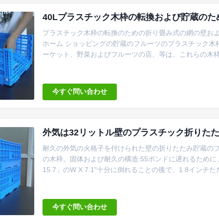
40Lプラスチック木枠の転換および貯蔵の
プラスチック木枠の転換のための折り畳み式の網の壁およ
ホーム ショッピングの貯蔵のフルーツのプラスチック木枠
ーケット、野菜およびフルーツの店、等は、これらの木枠
の容器である。それに40Lおよび網の設計の大容量があ
いで折られ、圧縮することができる。 特徴: 1、便利に
ク木枠のインターロック・システム...
今すぐ問い合わせ
外気は32リットル壁のプラスチック折りた
耐久の外気の火格子を付けられた壁の折りたたみ貯蔵のプ
の木枠。固体および耐久の構造:55ポンドに遅れるために、
15.7」のW X 7.1"十分に倒れることの後で、1.8インチ
は折り畳み式である。それはそれらをより多くのスペー
ている間管理費用がまた、このプロダクト非常に耐久および
に...
今すぐ問い合わせ