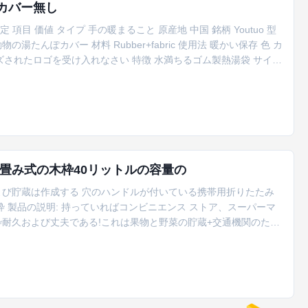
物カバー無し
項目 価値 タイプ 手の暖まること 原産地 中国 銘柄 Youtuo 型
の湯たんぽカバー 材料 Rubber+fabric 使用法 暖かい保存 色 カ
マイズされたロゴを受け入れなさい 特徴 水満ちるゴム製熱湯袋 サイズ
[多機能湯たんぽ] -再生利用できる熱可塑性材料。高度の熱可塑性の把握熱
ッ...
畳み式の木枠40リットルの容量の
び貯蔵は作成する 穴のハンドルが付いている携帯用折りたたみ
 製品の説明: 持っていればコンビニエンス ストア、スーパーマ
耐久および丈夫である!これは果物と野菜の貯蔵+交通機関のため
る。それは分類および貯蔵の効率を非常に改善するスペースをとな
積み重ね可能:効率的にあなたの供給を組織しなさい!このプラスチッ