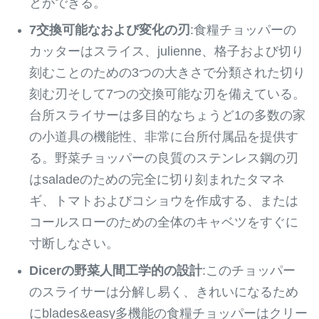
とができる。
7交換可能なおよび変化の刃
:食糧チョッパーの
カッターはスライス、julienne、格子および切り
刻むことのための3つの大きさで分類された切り
刻む刃そして7つの交換可能な刃を備えている。
台所スライサーは多目的なちょうど1の多数の家
の小道具の機能性、非常に台所付属品を提供す
る。野菜チョッパーの良質のステンレス鋼の刃
はsaladeのための完全に切り刻まれたタマネ
ギ、トマトおよびコショウを作成する、または
コールスローのための全体のキャベツをすぐに
寸断しなさい。
Dicerの野菜人間工学的の設計
:このチョッパー
のスライサーは分解し易く、きれいになるため
にblades&easy多機能の食糧チョッパーはクリー