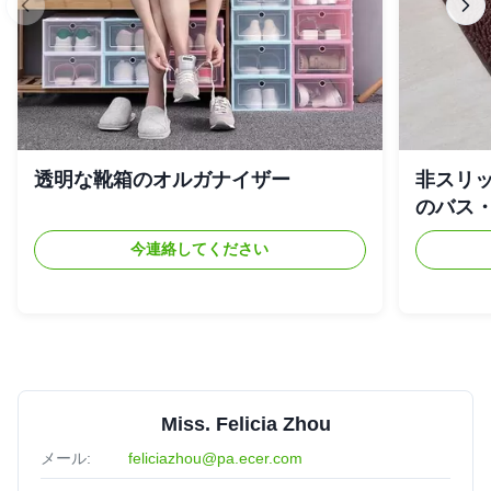
透明な靴箱のオルガナイザー
非スリ
のバス
今連絡してください
Miss. Felicia Zhou
メール:
feliciazhou@pa.ecer.com