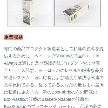
企業収益
専門の商品プロダクト製造者として私達の顧客を提
供するために、ヘイニングYoutuoの商品Co.、Ltd.
Alwaysは適した及び熱販売法プロダクトおよび完
全サービス託す。ヨーロッパのレベルの厳密な品質
管理システム、速い応答および適度な解決は私達の
基本原則である、従ってあるあなたの最もよい選択
は私達に協力する。靴のBoxFabricの布の貯蔵の
BoxPlasticの貯蔵のBasketFoldableの貯蔵の
BoxStorageのプラスチック カートは、市場の必要