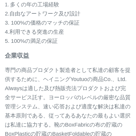
多くの年の工場経験
1.
2.自由なアートワーク及び設計
3. 100%の価格のマッチの保証
4.利用できる突進の生産
5. 100%の満足の保証
企業収益
専門の商品プロダクト製造者として私達の顧客を提
供するために、ヘイニングYoutuoの商品Co.、Ltd.
Alwaysは適した及び熱販売法プロダクトおよび完
全サービス託す。ヨーロッパのレベルの厳密な品質
管理システム、速い応答および適度な解決は私達の
基本原則である、従ってあるあなたの最もよい選択
は私達に協力する。靴のBoxFabricの布の貯蔵の
BoxPlasticの貯蔵のBasketFoldableの貯蔵の