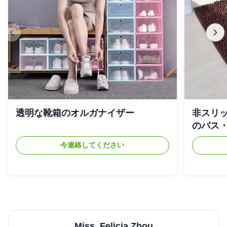
透明な靴箱のオルガナイザー
非スリ
のバス
今連絡してください
Miss. Felicia Zhou