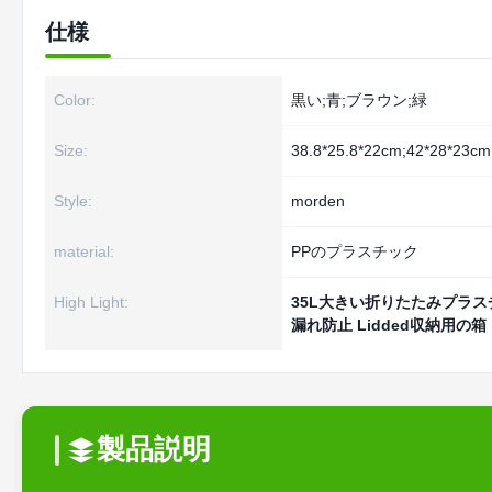
仕様
Color:
黒い;青;ブラウン;緑
Size:
38.8*25.8*22cm;42*28*23cm
Style:
morden
material:
PPのプラスチック
High Light:
35L大きい折りたたみプラ
漏れ防止 Lidded収納用の箱
製品説明