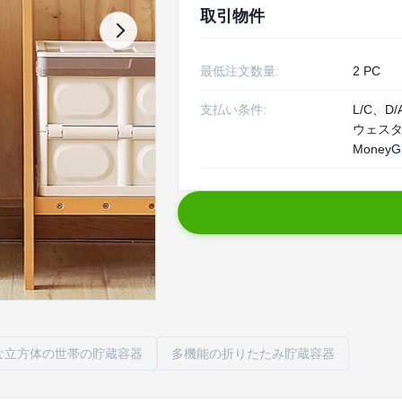
取引物件
最低注文数量:
2 PC
支払い条件:
L/C、D/
ウェス
MoneyG
な立方体の世帯の貯蔵容器
多機能の折りたたみ貯蔵容器