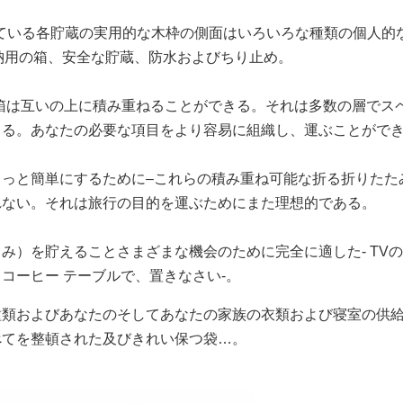
が付いている各貯蔵の実用的な木枠の側面はいろいろな種類の個人的
計収納用の箱、安全な貯蔵、防水およびちり止め。
箱は互いの上に積み重ねることができる。それは多数の層でス
きる。あなたの必要な項目をより容易に組織し、運ぶことがで
っと簡単にするために–これらの積み重ね可能な折る折りたた
れない。それは旅行の目的を運ぶためにまた理想的である。
み）を貯えることさまざまな機会のために完全に適した- TV
コーヒー テーブルで、置きなさい-。
種類およびあなたのそしてあなたの家族の衣類および寝室の供
べてを整頓された及びきれい保つ袋…。