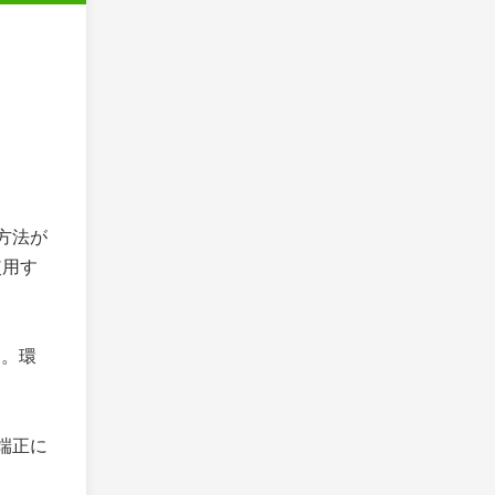
方法が
使用す
る。環
端正に