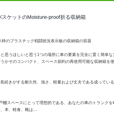
ットのMoisture-proof折る収納箱
箱の木枠のプラスチック戦闘状況表示板の収納箱の容器
と思うほしいと思う1つの場所に車の要素を完全に置く簡単な
どうかそのコンパクト、スペース節約の再使用可能な収納箱を
は長続きがする耐久性、強さ、軽量および丈夫である成ってい
戸棚スペースにとって理想的である、あなたの車のトランクを
は、本、軽食、靴は…