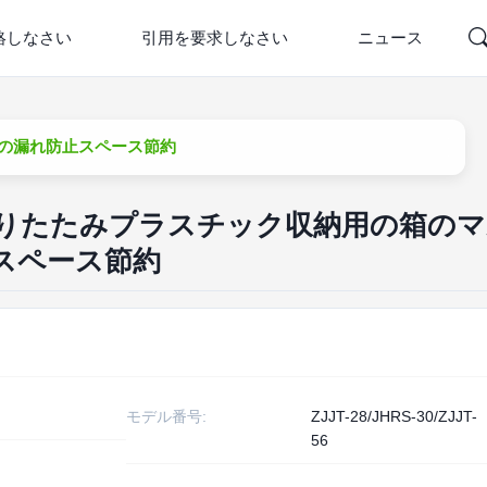
絡しなさい
引用を要求しなさい
ニュース
ーンの漏れ防止スペース節約
きい折りたたみプラスチック収納用の箱の
スペース節約
モデル番号:
ZJJT-28/JHRS-30/ZJJT-
56