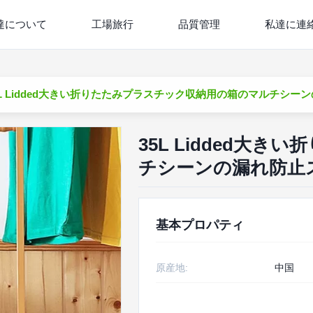
達について
工場旅行
品質管理
私達に連
5L Lidded大きい折りたたみプラスチック収納用の箱のマルチシ
35L Lidded大
チシーンの漏れ防止
基本プロパティ
原産地:
中国