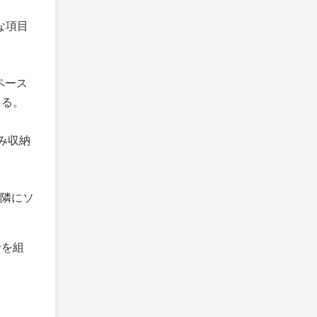
な項目
ペース
きる。
み収納
の隣にソ
給を組