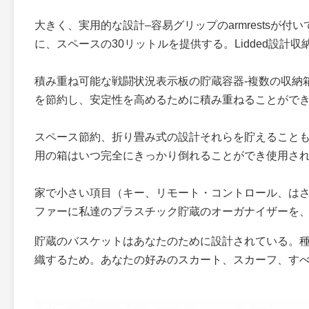
大きく、実用的な設計–容易グリップのarmrests
に、スペースの30リットルを提供する。Lidded設
積み重ね可能な戦闘状況表示板の貯蔵容器-複数の収納
を節約し、安定性を高めるために積み重ねることがで
スペース節約、折り畳み式の設計それらを貯えることも
用の箱はいつ完全にきっかり倒れることができ使用さ
家で小さい項目（キー、リモート・コントロール、はさ
ファーに私達のプラスチック貯蔵のオーガナイザーを、
貯蔵のバスケットはあなたのために設計されている。
織するため。あなたの好みのスカート、スカーフ、す