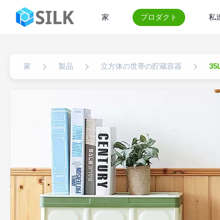
家
プロダクト
私
家
製品
立方体の世帯の貯蔵容器
3