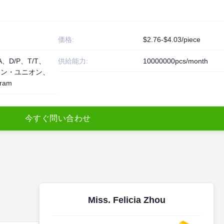
価格:
$2.76-$4.03/piece
A、D/P、T/T、
供給能力:
10000000pcs/month
タン・ユニオン、
ram
今
す
ぐ
問
い
合
わ
せ
Miss. Felicia Zhou