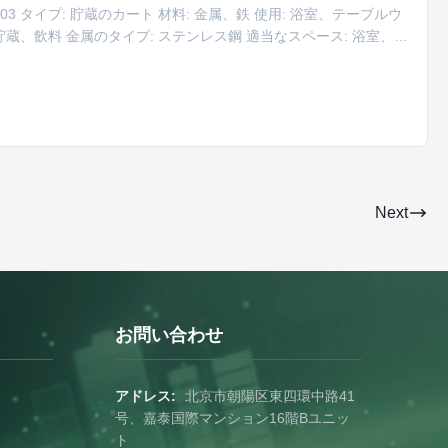
RSJ-TC503 タイプ: 貯蔵のカート 材料: 金属、鉄 使用: 浴室、テーブルウ
/貯蔵、飲料 金属のタイプ: ステンレス鋼 適当なスペース: 浴室、居
貯蔵およびオルガナイザー 形: 長方形 設置タイプ: 床のタイプ、組置
Next
お問い合わせ
アドレス:
北京市朝陽区東四環中路41
号、嘉泰国際マンション16階Bユニッ
ト