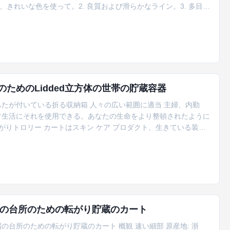
、きれいな色を使って。2. 良質および滑らかなライン。3. 多目的
抽出しなさい;道順序を受け入れなさい。2. ODM&OEMは歓迎さ
るためにあるプロダクトを輸入したいと思えば私達...
服の軽食のためのLidded立方体の世帯の貯蔵容器
たが付いている折る収納箱 人々の広い範囲に適当 主婦、内勤
常生活にそれを使用できる。あなたの生命をより整頓されたように
がりトロリー カートはスキン ケア プロダクト、生きている装
または事務用品等を備えている4つの貯蔵のバスケット。それは小
で与える。 多目的使用法 実用的なトロリー カートは収集の事務
の台所のための転がり貯蔵のカート
台所のための転がり貯蔵のカート 概観 速い細部 原産地: 浙