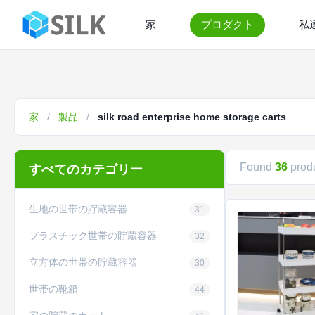
家
プロダクト
私
家
/
製品
/
silk road enterprise home storage carts
Found
36
produ
すべてのカテゴリー
生地の世帯の貯蔵容器
31
プラスチック世帯の貯蔵容器
32
立方体の世帯の貯蔵容器
30
世帯の靴箱
44