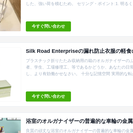
した、強い荷を積むため。 セリング・ポイント:1. 明るく
使用のためのよりよい設計。 サービス:1. 利用できる見本
れている。LCL/OEM/ODM/FCL.3. 市場をテストす
今すぐ問い合わせ
Silk Road Enterpriseの漏れ防止衣
プラスチック折りたたみ収納用の箱のオルガナイザーのふ
者、学生、工場修理工、等であるかどうか、あなたの日
し、より有効働かせなさい。 十分な記憶空間 実用的な転
飾、野菜およびフルーツに十分な記憶空間を提供できる
さいスペースのすばらしい魔法の効果に完全な演劇を自宅
用品か毎日の必要のために貯蔵の棚として使用...
今すぐ問い合わせ
浴室のオルガナイザーの普遍的な車輪の金属
良質の頑丈な浴室のオルガナイザーの普遍的な車輪の金属の