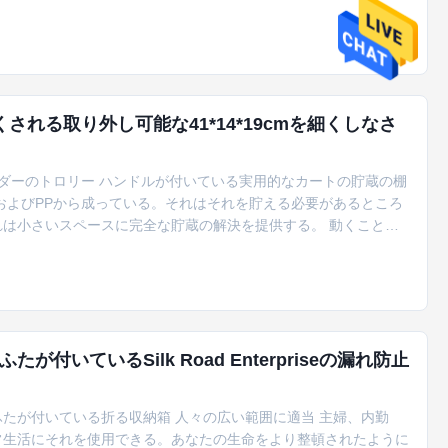
の使用の洗濯室の構成そして貯蔵のために適したあなたの家の堅い
れる取り外し可能な41*14*19cmを細くしなさ
ダーのトロリー ハンドルが付いている実用的なカートの貯蔵の棚
およびPPから成っている。それはそれを貯える必要があるところ
は小さいスペースに完全な貯蔵の解決を提供する。 動くこと容
よって装備されていて、カートは動き易くで、あなたが必要とする
空間を高める。 指定 項目 価値 タイプ 貯蔵のカート 使用
いているSilk Road Enterpriseの漏れ防止
たが付いている折る収納箱 人々の広い範囲に適当 主婦、内勤
常生活にそれを使用できる。あなたの生命をより整頓されたように