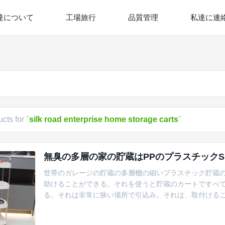
達について
工場旅行
品質管理
私達に連
cts for "
silk road enterprise home storage carts
"
無臭の多層の家の貯蔵はPPのプラスチックSilk 
世帯のガレージの貯蔵の多層棚の細いプラスチック貯蔵の
助けることができる。それを使うと貯蔵のカートですべ
る。それは非常に狭い場所で引込み。それは、取付ける
fallabilityに対して抵抗力がある。必要な貯蔵容器自
貯蔵の実用的なカート（次元:86*40*22cm）スペー