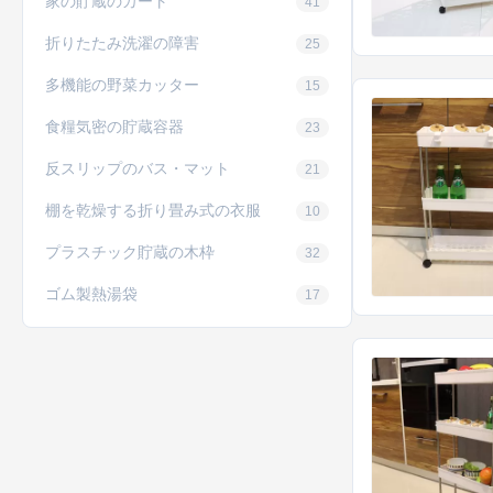
家の貯蔵のカート
41
折りたたみ洗濯の障害
25
多機能の野菜カッター
15
食糧気密の貯蔵容器
23
反スリップのバス・マット
21
棚を乾燥する折り畳み式の衣服
10
プラスチック貯蔵の木枠
32
ゴム製熱湯袋
17