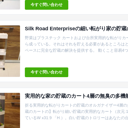
はあなたの台所、浴室、洗濯...
今すぐ問い合わせ
Silk Road Enterpriseの細い転が
野菜はプラスチック カートおよび台所実用的な転がりカ
ら成っている。それはそれを貯える必要があるところは
ペースに完全な貯蔵の解決を提供する。 動くこと容易4
ていて、カートは動き易くで、あなたが必要とするあら
める。 指定 項目 価値 タイプ 貯蔵のカート 使用 Neatenin
る ...
今すぐ問い合わせ
実用的な家の貯蔵のカート4層の無臭の多機能の耐久財
折る実用的な転がりカートの貯蔵のオルガナイザー4層の
蔵のカートの】転がり細い貯蔵の実用的なカート（次元:14.
ているW x31.9 「H.）。白い貯蔵のトロリーはあな
よびドライヤーのために流行、簡単そして美しい、適して