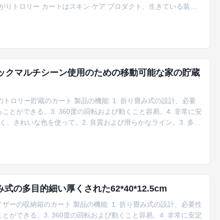
がりトロリー カートはスキン ケア プロダクト、生きている装
または事務用品等を備えている4つの貯蔵のバスケット。それは小
で与える。 多目的使用法 実用的なトロリー カートは収集の事務
チックマルチシーン使用のための移動可能な家の貯蔵
ロリー貯蔵のカート 製品の機能: 1. 折り畳み式の設計、必要
ことができる。3. 360度の回転および動くこと容易。4. 非常に安
く、きれいな色を使って。2. 良質および滑らかなライン。3. 多目
本抽出しなさい;道順序を受け入れなさい。2. ODM&OEMは歓迎
するためにあるプロダクトを輸入したいと思えば私達...
多目的細い厚くされた62*40*12.5cm
ーの収納箱のカート 製品の機能: 1. 折り畳み式の設計、必要性
とができる。3. 360度の回転および動くこと容易。4. 非常に安定