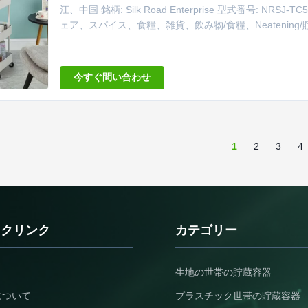
江、中国 銘柄: Silk Road Enterprise 型式番号: N
ェア、スパイス、食糧、雑貨、飲み物/食糧、Neatening
間、台所 包装: 1 技術: 光沢のある プロダクト: 雑貨の
き活字 指定: 44.5*31*74.5cm 層のNO: 3層 ...
今すぐ問い合わせ
1
2
3
4
ックリンク
カテゴリー
生地の世帯の貯蔵容器
について
プラスチック世帯の貯蔵容器