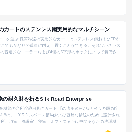
り家の貯蔵のカートのステンレス鋼実用的なマルチシーン
ートを運ぶ 良質私達の実用的なカートはステンレス鋼およびPPか
どこでもかなりの重量に耐え、置くことができる。それは小さいス
つの普遍的なローラーおよび4個のS字形のホックによって装備され
ゆる場所に動くことができる。S字形のホックはまた記憶空間を高
g/の貯蔵 材料 Plastic+steel 特徴 の貯蔵される折ること支持でき
を折るSilk Road Enterprise
多機能の台所貯蔵用具のカート 【の適用範囲が広い4つの層の貯
8の」L X 5.3"スペース節約および容易な輸送のために設計され
たの台所、浴室、洗濯室、寝室、オフィスまたは中間あなたの洗濯機お
いる。狭いスペース】 4の容易グライドのために適した【は耐久