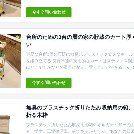
の車輪貯蔵のカートを滑らかにおよび狭いスペース、家
スペースを、非常に利用...
今すぐ問い合わせ
台所のための3台の層の家の貯蔵のカート厚くさ
い
容易な台所3層の圧延は移動式プラスチック丈夫なホール
を組み立てる 良質私達の実用的なカートはステンレス鋼
はどこでもかなりの重量に耐え、置くことができる。それ
易4つの普遍的なローラーおよび4個のS字形のホックに
あらゆる場所に動くことができる。S字形のホックはまた記憶
今すぐ問い合わせ
Neatening/貯蔵 材料 ...
無臭のプラスチック折りたたみ収納用の箱、ふたが付
折る木枠
プラスチック折りたたみ収納用の箱のオルガナイザーのふ
者、学生、工場修理工、等であるかどうか、あなたの日