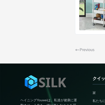
Previous
クイ
家
ヘイニングYouweiは、私達が健康に運
私たち