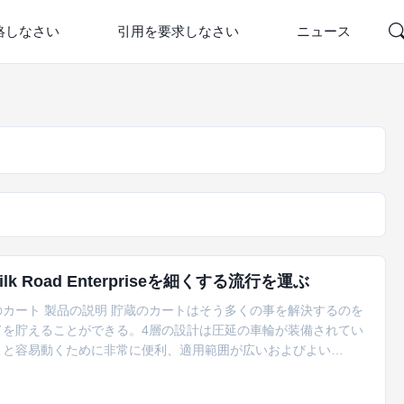
絡しなさい
引用を要求しなさい
ニュース
Road Enterpriseを細くする流行を運ぶ
カート 製品の説明 貯蔵のカートはそう多くの事を解決するのを
てを貯えることができる。4層の設計は圧延の車輪が装備されてい
こと容易動くために非常に便利、適用範囲が広いおよびよい
宅で! 特徴 【の適用範囲が広い4つの層の貯蔵のカートの】転がり細い
ス節約および容易な輸送のために設計されている。白い貯蔵のトロリー