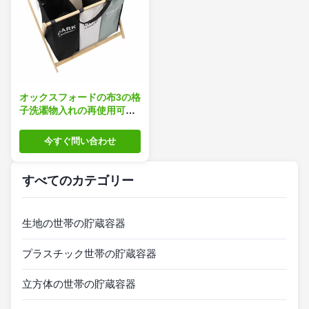
オックスフォードの布3の格
子洗濯物入れの再使用可能
なEcoの友好的な重量
2.05kgのスペース節約
今すぐ問い合わせ
すべてのカテゴリー
生地の世帯の貯蔵容器
プラスチック世帯の貯蔵容器
立方体の世帯の貯蔵容器