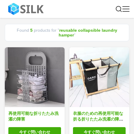
Found
5
products for "
reusable collapsible laundry
hamper
"
再使用可能な折りたたみ洗
衣服のための再使用可能な
濯の障害
折る折りたたみ洗濯の障害
は丈夫なタケ木を強打する
今すぐ問い合わせ
今すぐ問い合わせ