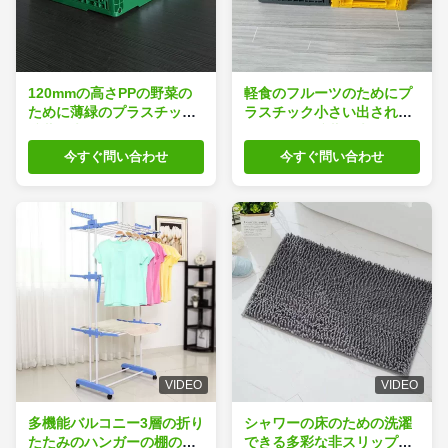
120mmの高さPPの野菜の
軽食のフルーツのためにプ
ために薄緑のプラスチック
ラスチック小さい出された
貯蔵の木枠5L
折りたたみ貯蔵の木枠PP
今すぐ問い合わせ
今すぐ問い合わせ
VIDEO
VIDEO
多機能バルコニー3層の折り
シャワーの床のための洗濯
たたみのハンガーの棚のス
できる多彩な非スリップの