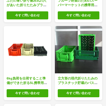
ふたの青い折り畳み式の穴
フルーツ野菜のためのスー
があいた折りたたみプラス
パーマーケットの携帯用プ
チック木枠
ラスチック折る木枠
今すぐ問い合わせ
今すぐ問い合わせ
6kg負荷を出荷すること準
立方形の現代折りたたみの
備ができた折る5L携帯用ピ
プラスチック貯蔵のバスケ
クニック バスケット
ットの黒い灰色の黄色緑
今すぐ問い合わせ
今すぐ問い合わせ