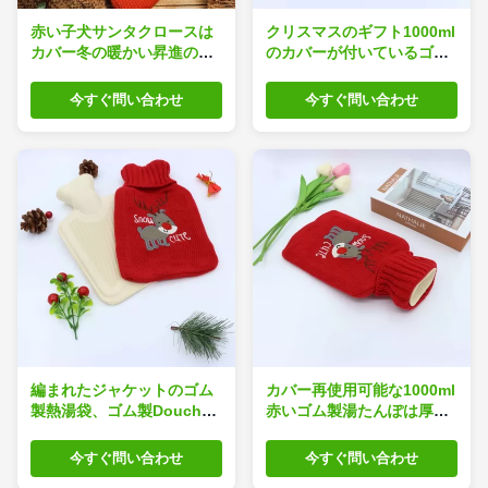
赤い子犬サンタクロースは
クリスマスのギフト1000ml
カバー冬の暖かい昇進のた
のカバーが付いているゴム
めの湯たんぽを編んだ
製 ウォーター バッグ
今すぐ問い合わせ
今すぐ問い合わせ
編まれたジャケットのゴム
カバー再使用可能な1000ml
製熱湯袋、ゴム製Douche
赤いゴム製湯たんぽは厚く
のびん1000mlの子供の古典
なった
今すぐ問い合わせ
今すぐ問い合わせ