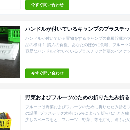
無駄にしな...
今すぐ問い合わせ
ハンドルが付いているキャンプのプラスチッ
ハンドルが付いている買物をするキャンプの食糧貯蔵のプ
品の機能:1. 購入の食糧、あなたのほかに食糧、フルー
容易なハンドルが付いているプラスチック貯蔵のバスケッ
ング・ポイント:1. 明るく、きれいな色を使って。2.良
ービス:1. 利用できる見本抽出しなさい;道順序を受け入れなさい。2
今すぐ問い合わせ
野菜およびフルーツのための折りたたみ折る
フルーツは野菜およびフルーツのために折りたたみ折るプ
の説明: プラスチック木枠は75%によって折られたと
少しスペースをと、フルーツ、野菜、等を貯え、運ぶため
軽い、耐久力のあるであり、スペース利用を最大にする。 