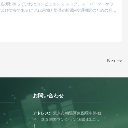
説明: 持っていればコンビニエンス ストア、スーパーマーケッ
よび丈夫である!これは果物と野菜の貯蔵+交通機関のための容器
れは分類および貯蔵の効率を非常に改善するスペースをとないで折
ね可能:効率的にあなたの供給を組織しなさい!このプラスチック木枠
Next
お問い合わせ
アドレス:
北京市朝陽区東四環中路41
号、嘉泰国際マンション16階Bユニッ
ト