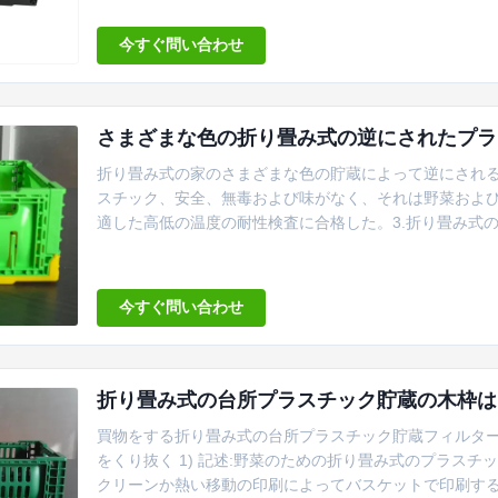
スの黄色と緑（項目を捜している時異なったタイプの項
しくまなく捜すことの時間を無駄にしな...
今すぐ問い合わせ
さまざまな色の折り畳み式の逆にされたプラ
折り畳み式の家のさまざまな色の貯蔵によって逆にされる貯蔵のバ
スチック、安全、無毒および味がなく、それは野菜および
適した高低の温度の耐性検査に合格した。3.折り畳み式
スを占め、そしてスペース稼働率を改善する。4.ピン 
た設計は、耐久性、ありの構造、集まり、固まること容易な
く、色はカスタマ...
今すぐ問い合わせ
折り畳み式の台所プラスチック貯蔵の木枠は1
買物をする折り畳み式の台所プラスチック貯蔵フィルター
をくり抜く 1) 記述:野菜のための折り畳み式のプラス
クリーンか熱い移動の印刷によってバスケットで印刷する