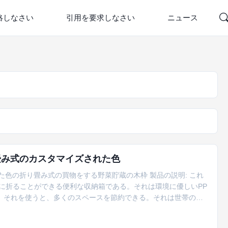
絡しなさい
引用を要求しなさい
ニュース
畳み式のカスタマイズされた色
マイズされた色の折り畳み式の買物をする野菜貯蔵の木枠 製品の説明: これ
に折ることができる便利な収納箱である。それは環境に優しいPP
 それを使うと、多くのスペースを節約できる。それは世帯の貯
い、灰色、黄色い、黄色緑、オレンジ プラスの黄色と緑（項目を捜して
にそれからリストされていて、繰り返しくまなく捜すことの時間を