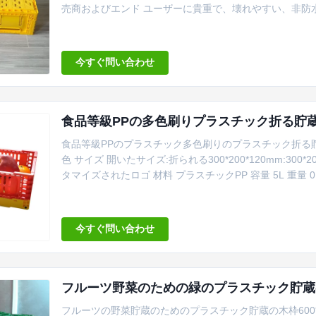
売商およびエンド ユーザーに貴重で、壊れやすい、非防
な）貯えであるように、保護し、運ぶ包装に提供する。扱う
域 浙江 銘柄 Silk Road Enterprise 型式番号 TXSY-1020181
今すぐ問い合わせ
食品等級PPの多色刷りプラスチック折る貯蔵
食品等級PPのプラスチック多色刷りのプラスチック折る貯
色 サイズ 開いたサイズ:折られる300*200*120mm:30
タマイズされたロゴ 材料 プラスチックPP 容量 5L 重量 0.
プラスチック収納用の箱は折られたとき75%を縮める。
イプの特許を取られた設計、新しい変更されたナイロン材料
今すぐ問い合わせ
フルーツ野菜のための緑のプラスチック貯蔵の木枠
フルーツの野菜貯蔵のためのプラスチック貯蔵の木枠600*