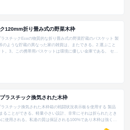
ク120mm折り畳み式の野菜木枠
ラスチックEcoの物質的な折り畳み式の野菜貯蔵のバスケット 製
ツ等のような貯蔵の異なった家の雑貨は、またできる。2.運ぶこと
ト。3。この携帯用バスケットは環境に優しい金庫である。 セリ
質および滑らかなライン。3.多目的使用のためのよりよい設計。 サ
. ODM&OEMはwelcome.LCL/OEM/ODM/FCLであ...
プラスチック換気された木枠
ラスチック換気された木枠箱の戦闘状況表示板を使用する 製品
き縮まることができる。軽量小さい設計、非常にそれは折られたとき
に使用される。私達の質は保証される100%であり木枠は強く、
特徴: ■色多数色:、黒い、灰色、黄色い、黄色緑、オレンジ プラ