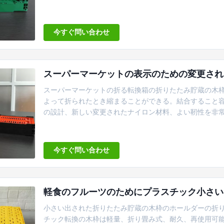
易なキャリッジ、重量のためのライト級選手の構造:1200g6
みの後で:500x300x60m 製品の機能:1. 購入の
は、また...
今すぐ問い合わせ
スーパーマーケットの表示のための変更され
スーパーマーケットの折る転換箱の折りたたみ貯蔵の木枠を
よって折られたとき縮まることができる。結合すること容
の設計、新しい変更されたナイロン材料、よい靭性を非常
非常に、店および輸送のフルーツ折られたとき、野菜、等に
色、黄色い、黄色緑、オレンジ プラスの黄色と緑（項目
にそれからリストされていて、繰り返しく...
今すぐ問い合わせ
軽食のフルーツのためにプラスチック小さい
小さい出された折りたたみ貯蔵の木枠のホールダーの折り
チック転換の木枠は軽量、折り畳み式、耐久、再使用可