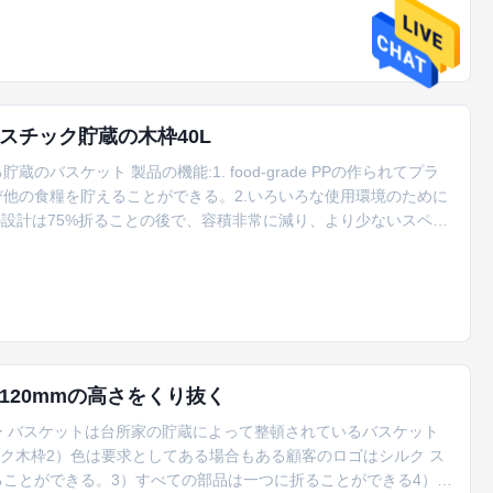
目を、および戸棚にまたは棚にそれからリストされていて、繰り返
スチック貯蔵の木枠40L
スケット 製品の機能:1. food-grade PPの作られてプラ
他の食糧を貯えることができる。2.いろいろな使用環境のために
の設計は75%折ることの後で、容積非常に減り、より少ないスペー
シャフト、新しい変更されたナイロン材料、よい靭性の特許を取られ
。 セリング・ポイント:1. 多色刷りの任意は、色きれい、明る
20mmの高さをくり抜く
 バスケットは台所家の貯蔵によって整頓されているバスケット
チック木枠2）色は要求としてある場合もある顧客のロゴはシルク ス
ことができる。3）すべての部品は一つに折ることができる4）容