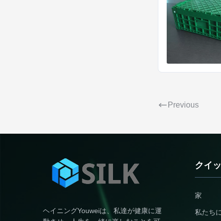
Previous
クイ
家
ヘイニングYouweiは、私達が健康に運
私たち