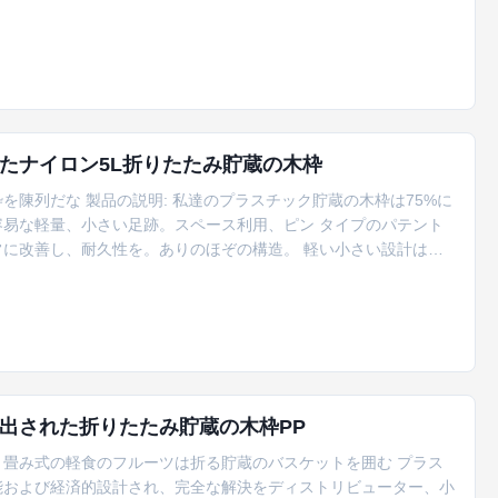
）サイズは続かれるようにある:500x300x230mm7）折りたた
食糧、あなたのほかに食糧、フルーツ等のような貯蔵の異なった家の雑貨
たナイロン5L折りたたみ貯蔵の木枠
陳列だな 製品の説明: 私達のプラスチック貯蔵の木枠は75%に
易な軽量、小さい足跡。スペース利用、ピン タイプのパテント
に改善し、耐久性を。ありのほぞの構造。 軽い小さい設計は、
使用されて少しスペースをとる。 特徴: ■色多数色:、黒い、灰
を捜している時異なったタイプの項目を、および戸棚にまたは棚
出された折りたたみ貯蔵の木枠PP
畳み式の軽食のフルーツは折る貯蔵のバスケットを囲む プラス
能および経済的設計され、完全な解決をディストリビューター、小