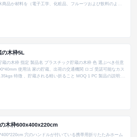
水商品か材料を（電子工学、化粧品、フルーツおよび飲料のよう
こと容易スペースを節約するため。 項目 価値 原産地 中国 地
02N サイズ 300*200* 120(40) /208 ...
の木枠5L
蔵の木枠 指定 製品名 プラスチック貯蔵の木枠 色 選ぶべき任意
0*200*40mm 使用法 家の貯蔵、出荷の交通機関 ロゴ 受諾可能なカス
35kgs 特徴 、貯蔵される軽い折ること MOQ 1 PC 製品の説明:
軽量、小さい足跡および集まること容易。スペース利用、ピン タ
、優秀な靭性を非常に改善し、耐久...
600x400x220cm
400*220cm 穴のハンドルが付いている携帯用折りたたみホーム