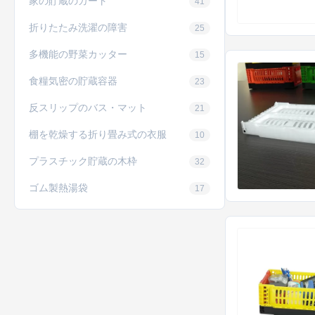
家の貯蔵のカート
41
折りたたみ洗濯の障害
25
多機能の野菜カッター
15
食糧気密の貯蔵容器
23
反スリップのバス・マット
21
棚を乾燥する折り畳み式の衣服
10
プラスチック貯蔵の木枠
32
ゴム製熱湯袋
17