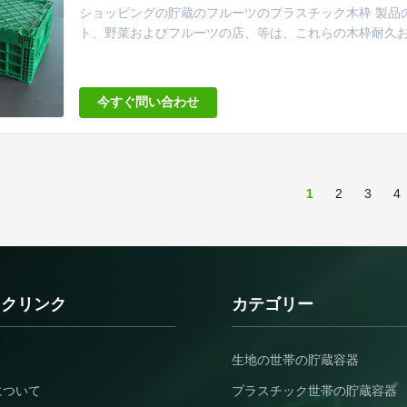
ショッピングの貯蔵のフルーツのプラスチック木枠 製品の
ト、野菜およびフルーツの店、等は、これらの木枠耐久お
である。それに40Lおよび網の設計の大容量がある。そ
られ、圧縮することができる。 特徴: 1、便利に積み重
のインターロック・シ...
今すぐ問い合わせ
1
2
3
4
ックリンク
カテゴリー
生地の世帯の貯蔵容器
について
プラスチック世帯の貯蔵容器