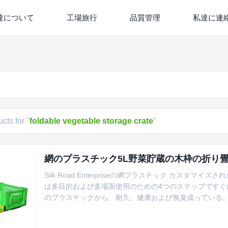
達について
工場旅行
品質管理
私達に連
cts for "
foldable vegetable storage crate
"
網のプラスチック5L野菜貯蔵の木枠の折り
Silk Road Enterpriseの網プラスチック カスタ
は多目的および多場面使用のための4つのステップですぐ
のプラスチックから、耐久、健康および無臭成っている。
蔵のための必要な事!である!! 特徴: ■色多数色:、黒
いる時異なったタイプの項目を、および戸棚にまたは棚