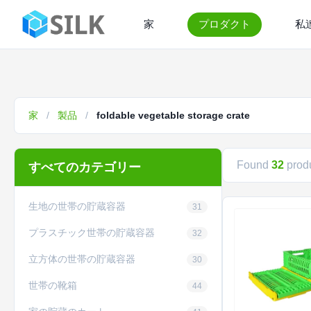
家
プロダクト
私
家
/
製品
/
foldable vegetable storage crate
Found
32
produ
すべてのカテゴリー
生地の世帯の貯蔵容器
31
プラスチック世帯の貯蔵容器
32
立方体の世帯の貯蔵容器
30
世帯の靴箱
44